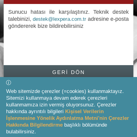
Sunucu hatası ile karşılaştınız. Teknik destek
talebinizi,
adresine e-posta
destek@lexpera.com.tr
göndererek bize bildirebilirsiniz
Giriş Formuna Atla
GERI DÖN
Web sitemizde çerezler (=cookies) kullanmaktayız.
Sitemizi kullanmaya devam ederek çerezleri
kullanmamıza izin vermiş oluyorsunuz. Çerezler
hakkında ayrıntılı bilgileri
Kişisel Verilerin
İşlenmesine Yönelik Aydınlatma Metni'nin Çerezler
Hakkında Bilgilendirme
başlıklı bölümünde
bulabilirsiniz.