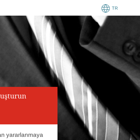
TR
luşturun
an yararlanmaya