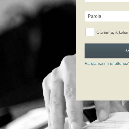
Oturum açık kalsı
Parolanızı mı unuttunuz