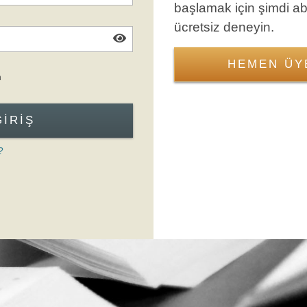
başlamak için şimdi a
ücretsiz deneyin.
HEMEN ÜY
Giriş Formuna Atla
n
GIRIŞ
?