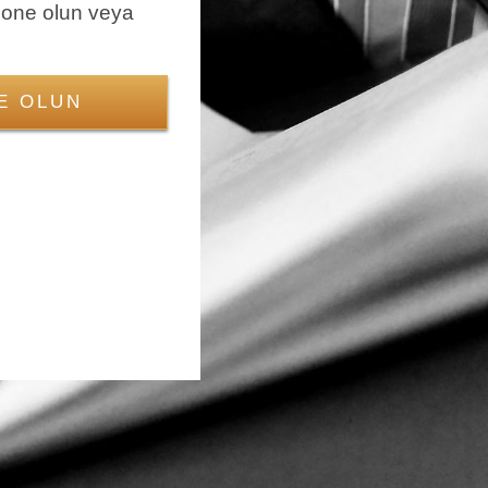
bone olun veya
E OLUN