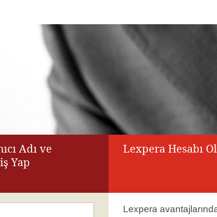
ıcı Adı ve
Lexpera Hesabı O
riş Yap
Lexpera avantajlarınd