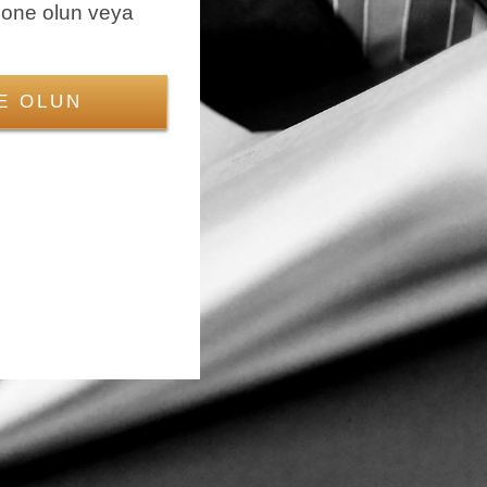
bone olun veya
E OLUN