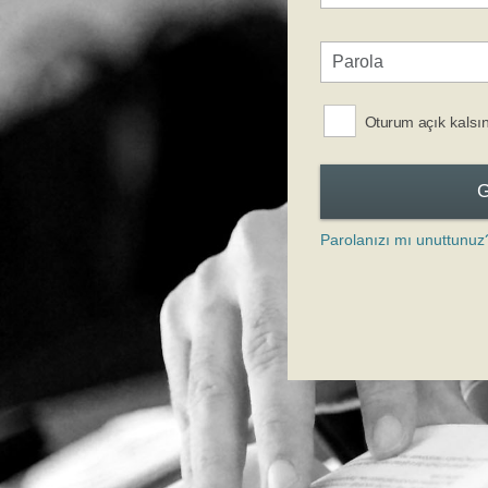
Oturum açık kalsı
Parolanızı mı unuttunuz