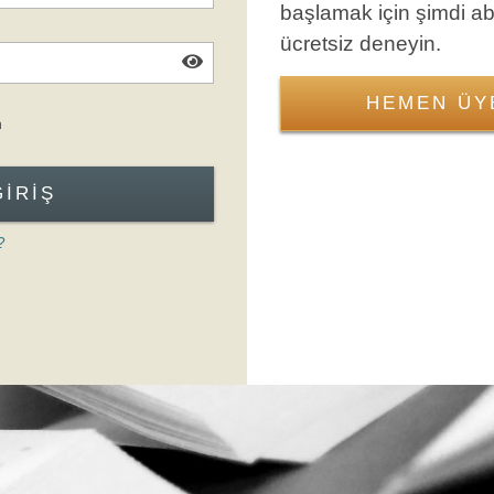
başlamak için şimdi a
ücretsiz deneyin.
HEMEN ÜY
Giriş Formuna Atla
n
GIRIŞ
?