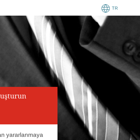
TR
luşturun
an yararlanmaya