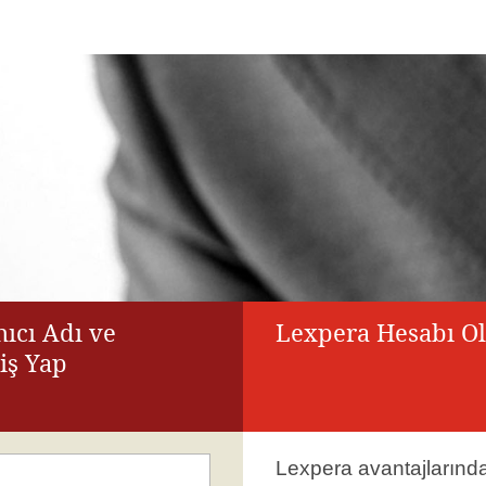
ıcı Adı ve
Lexpera Hesabı O
riş Yap
Lexpera avantajlarınd