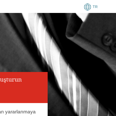
TR
luşturun
an yararlanmaya