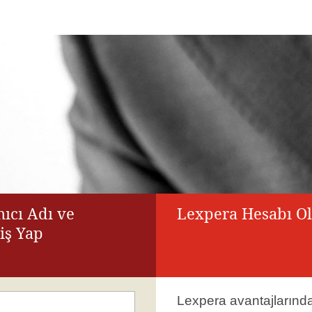
ıcı Adı ve
Lexpera Hesabı O
riş Yap
Lexpera avantajlarınd