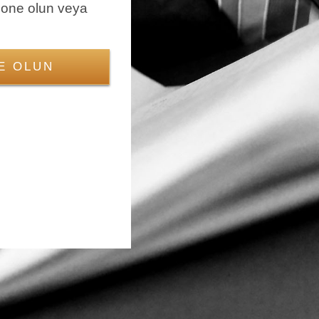
bone olun veya
E OLUN