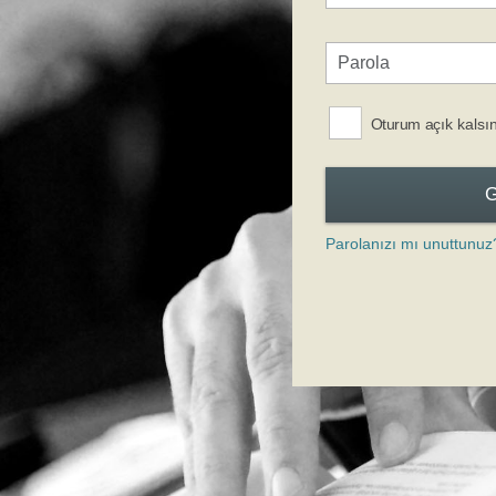
Oturum açık kalsı
Parolanızı mı unuttunuz