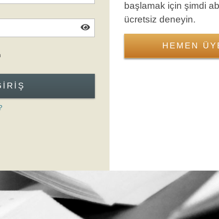
başlamak için şimdi a
ücretsiz deneyin.
HEMEN ÜY
Giriş Formuna Atla
n
GIRIŞ
?