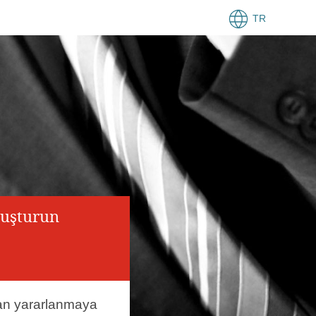
TR
luşturun
an yararlanmaya