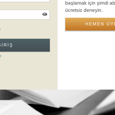
başlamak için şimdi a
ücretsiz deneyin.
HEMEN ÜY
Giriş Formuna Atla
n
GIRIŞ
?