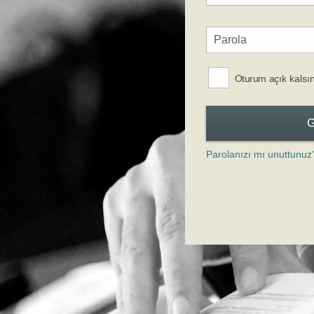
Oturum açık kalsı
Parolanızı mı unuttunuz