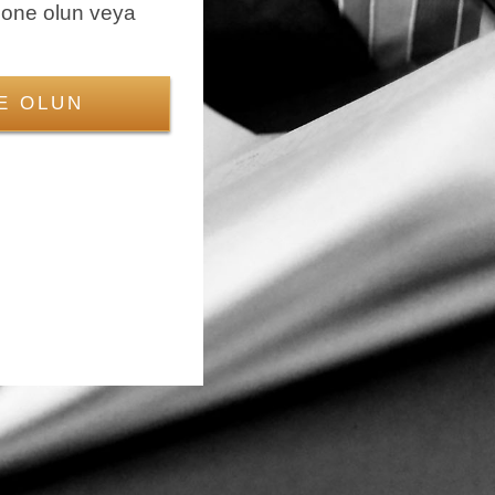
bone olun veya
E OLUN