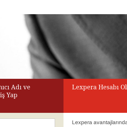
ıcı Adı ve
Lexpera Hesabı O
riş Yap
Lexpera avantajlarınd