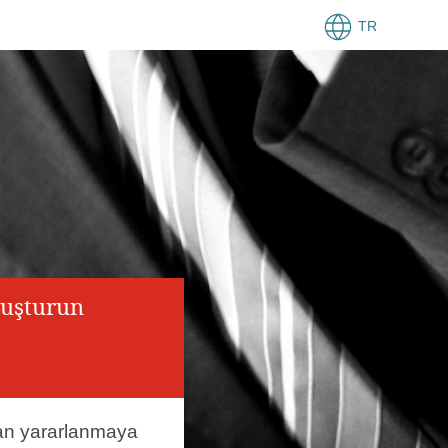
TR
luşturun
an yararlanmaya