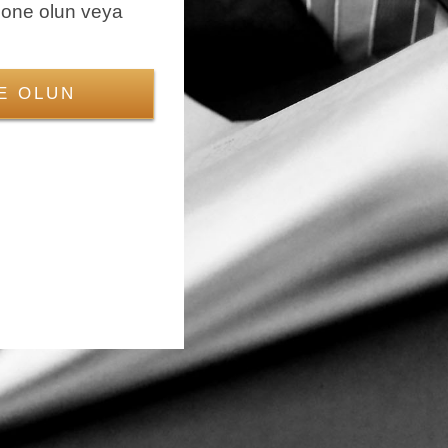
bone olun veya
E OLUN