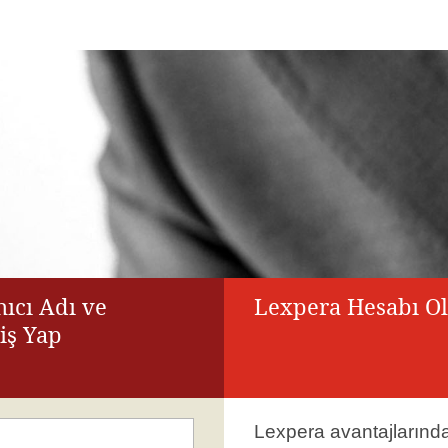
ıcı Adı ve
Lexpera Hesabı O
riş Yap
Lexpera avantajlarınd