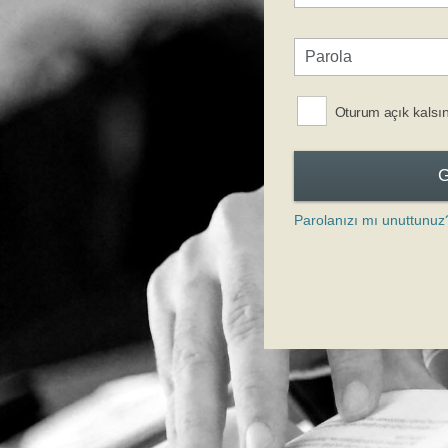
Oturum açık kalsı
Parolanızı mı unuttunuz