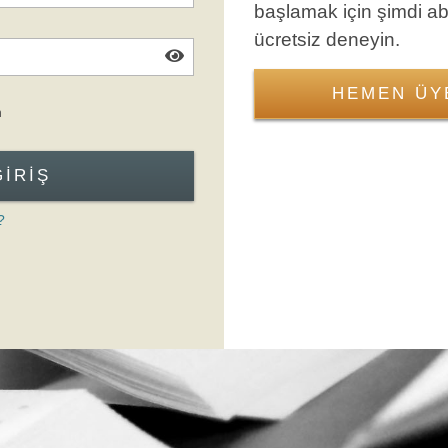
başlamak için şimdi a
ücretsiz deneyin.
HEMEN ÜY
Giriş Formuna Atla
n
GIRIŞ
?