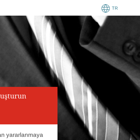
TR
luşturun
an yararlanmaya