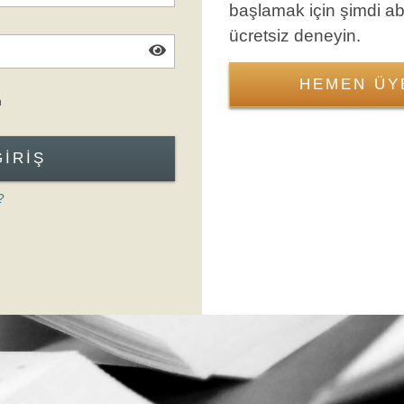
başlamak için şimdi a
ücretsiz deneyin.
HEMEN ÜY
Giriş Formuna Atla
n
GIRIŞ
?