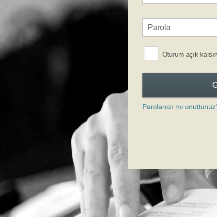
Oturum açık kalsı
Parolanızı mı unuttunuz