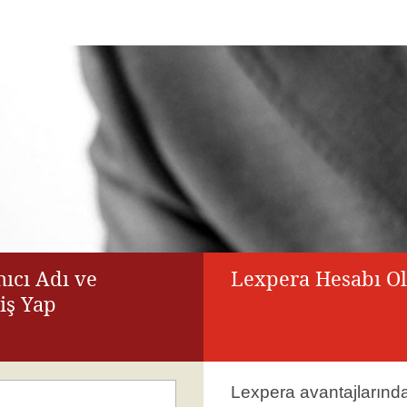
ıcı Adı ve
Lexpera Hesabı O
riş Yap
Lexpera avantajlarınd