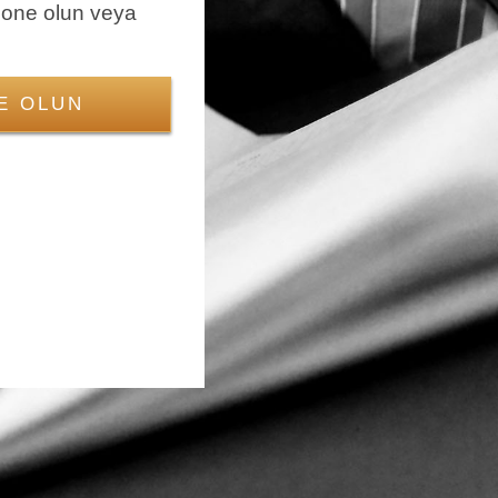
bone olun veya
E OLUN