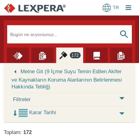
TR
Arama Kutusu
S
172
Skip to Search Results
Metne Git (9 İçme Suyu Temin Edilen Akifer
ve Kaynakların Koruma Alanlarının Belirlenmesi
Hakkında Tebliğ)
Filtreler
Karar Tarihi
Toplam:
172