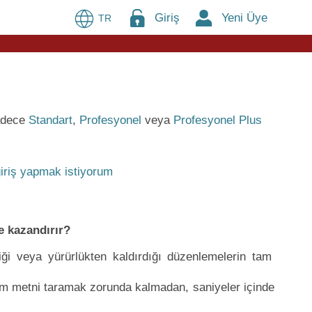
Giriş
Yeni Üye
TR
sadece
Standart
,
Profesyonel
veya
Profesyonel Plus
iriş yapmak istiyorum
e kazandırır?
iği veya yürürlükten kaldırdığı düzenlemelerin tam
tüm metni taramak zorunda kalmadan, saniyeler içinde