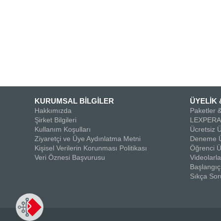
KURUMSAL BİLGİLER
ÜYELİK 
Hakkımızda
Paketler &
Şirket Bilgileri
LEXPERA 
Kullanım Koşulları
Ücretsiz Ü
Ziyaretçi ve Üye Aydınlatma Metni
Deneme Ü
Kişisel Verilerin Korunması Politikası
Öğrenci Ü
Veri Öznesi Başvurusu
Videolar
Başlangıç
Sıkça Sor