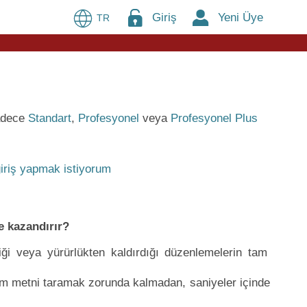
Giriş
Yeni Üye
TR
sadece
Standart
,
Profesyonel
veya
Profesyonel Plus
iriş yapmak istiyorum
e kazandırır?
iği veya yürürlükten kaldırdığı düzenlemelerin tam
tüm metni taramak zorunda kalmadan, saniyeler içinde