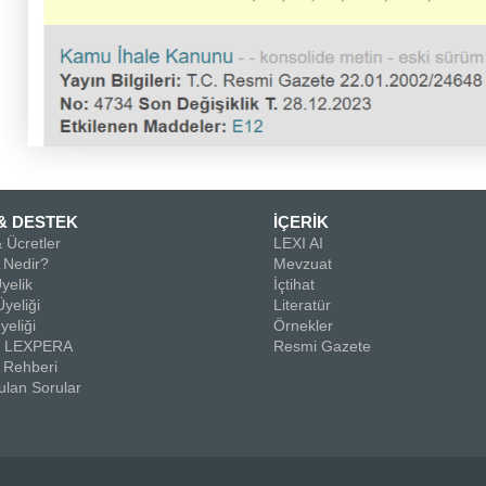
& DESTEK
İÇERİK
 Ücretler
LEXI AI
Nedir?
Mevzuat
yelik
İçtihat
yeliği
Literatür
yeliği
Örnekler
la LEXPERA
Resmi Gazete
 Rehberi
ulan Sorular