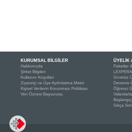
KURUMSAL BİLGİLER
ÜYELİK 
Hakkımızda
Paketler &
Şirket Bilgileri
LEXPERA 
Kullanım Koşulları
Ücretsiz Ü
Ziyaretçi ve Üye Aydınlatma Metni
Deneme Ü
Kişisel Verilerin Korunması Politikası
Öğrenci Ü
Veri Öznesi Başvurusu
Videolar
Başlangıç
Sıkça Sor