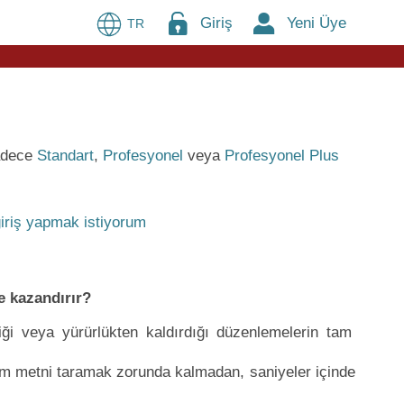
Giriş
Yeni Üye
TR
sadece
Standart
,
Profesyonel
veya
Profesyonel Plus
iriş yapmak istiyorum
e kazandırır?
iği veya yürürlükten kaldırdığı düzenlemelerin tam
tüm metni taramak zorunda kalmadan, saniyeler içinde