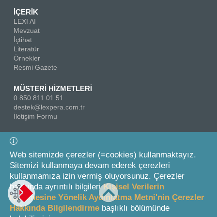
İÇERİK
LEXI AI
Mevzuat
İçtihat
Literatür
Örnekler
Resmi Gazete
MÜSTERİ HİZMETLERİ
0 850 811 01 51
destek@lexpera.com.tr
İletişim Formu
Bizi Takip Edin
Web sitemizde çerezler (=cookies) kullanmaktayız.
Sitemizi kullanmaya devam ederek çerezleri
kullanmamıza izin vermiş oluyorsunuz. Çerezler
hakkında ayrıntılı bilgileri
Kişisel Verilerin
İşlenmesine Yönelik Aydınlatma Metni'nin Çerezler
Hakkında Bilgilendirme
başlıklı bölümünde
© 2026 On İki Levha Yayıncılık A.Ş.