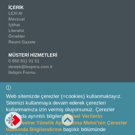
İÇERİK
LEXI AI
Mevzuat
İçtihat
Literatür
Örnekler
Resmi Gazete
MÜSTERİ HİZMETLERİ
0 850 811 01 51
destek@lexpera.com.tr
İletişim Formu
Bizi Takip Edin
Web sitemizde çerezler (=cookies) kullanmaktayız.
Sitemizi kullanmaya devam ederek çerezleri
kullanmamıza izin vermiş oluyorsunuz. Çerezler
hakkında ayrıntılı bilgileri
Kişisel Verilerin
İşlenmesine Yönelik Aydınlatma Metni'nin Çerezler
Hakkında Bilgilendirme
başlıklı bölümünde
© 2026 On İki Levha Yayıncılık A.Ş.