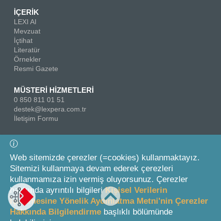
İÇERİK
LEXI AI
Mevzuat
İçtihat
Literatür
Örnekler
Resmi Gazete
MÜSTERİ HİZMETLERİ
0 850 811 01 51
destek@lexpera.com.tr
İletişim Formu
Bizi Takip Edin
Web sitemizde çerezler (=cookies) kullanmaktayız.
Sitemizi kullanmaya devam ederek çerezleri
kullanmamıza izin vermiş oluyorsunuz. Çerezler
hakkında ayrıntılı bilgileri
Kişisel Verilerin
İşlenmesine Yönelik Aydınlatma Metni'nin Çerezler
Hakkında Bilgilendirme
başlıklı bölümünde
© 2026 On İki Levha Yayıncılık A.Ş.