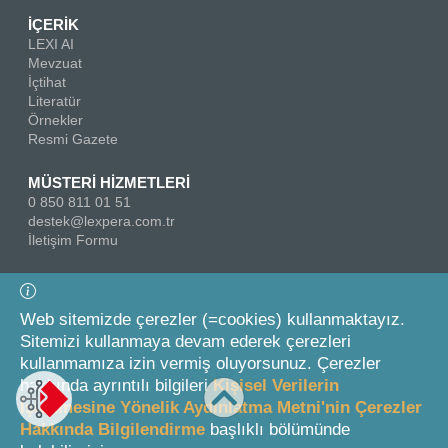
İÇERİK
LEXI AI
Mevzuat
İçtihat
Literatür
Örnekler
Resmi Gazete
MÜSTERİ HİZMETLERİ
0 850 811 01 51
destek@lexpera.com.tr
İletişim Formu
Bizi Takip Edin
Web sitemizde çerezler (=cookies) kullanmaktayız.
Sitemizi kullanmaya devam ederek çerezleri
kullanmamıza izin vermiş oluyorsunuz. Çerezler
hakkında ayrıntılı bilgileri
Kişisel Verilerin
İşlenmesine Yönelik Aydınlatma Metni'nin Çerezler
Hakkında Bilgilendirme
başlıklı bölümünde
© 2026 On İki Levha Yayıncılık A.Ş.