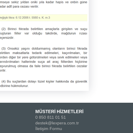
MÜSTERİ HİZMETLERİ
0 850 811 01 51
destek@lexpera.com.tr
İletişim Formu