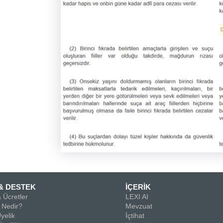
& DESTEK
İÇERİK
 Ücretler
LEXI AI
Nedir?
Mevzuat
yelik
İçtihat