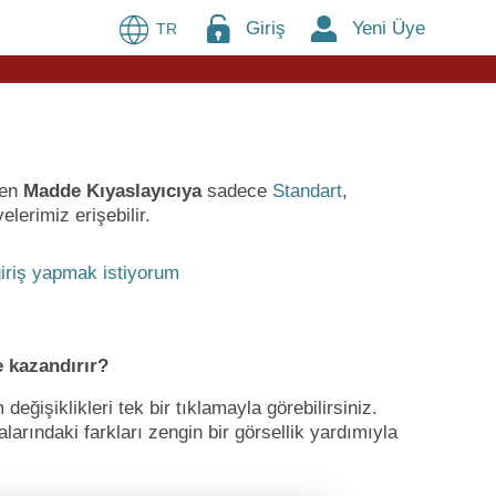
Giriş
Yeni Üye
TR
ren
Madde Kıyaslayıcıya
sadece
Standart
,
lerimiz erişebilir.
iriş yapmak istiyorum
 kazandırır?
ğişiklikleri tek bir tıklamayla görebilirsiniz.
larındaki farkları zengin bir görsellik yardımıyla