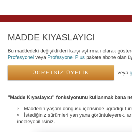
MADDE KIYASLAYICI
Bu maddedeki değişiklikleri karşılaştırmalı olarak göste
Profesyonel
veya
Profesyonel Plus
pakete abone olan üye
ÜCRETSİZ ÜYELİK
veya
g
"Madde Kıyaslayıcı" fonksiyonunu kullanmak bana ne
Maddenin yaşam döngüsü içerisinde uğradığı tüm de
İstediğiniz sürümleri yan yana görüntüleyerek, ara
inceleyebilirsiniz.