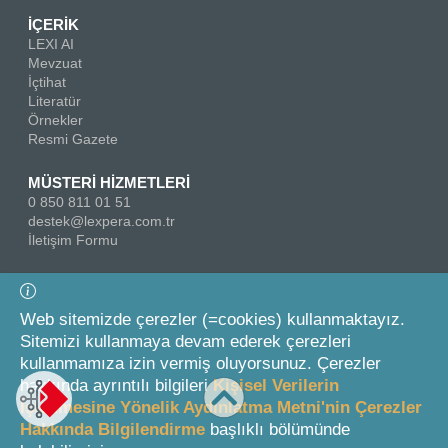
İÇERİK
LEXI AI
Mevzuat
İçtihat
Literatür
Örnekler
Resmi Gazete
MÜSTERİ HİZMETLERİ
0 850 811 01 51
destek@lexpera.com.tr
İletişim Formu
Bizi Takip Edin
Web sitemizde çerezler (=cookies) kullanmaktayız.
Sitemizi kullanmaya devam ederek çerezleri
kullanmamıza izin vermiş oluyorsunuz. Çerezler
hakkında ayrıntılı bilgileri
Kişisel Verilerin
İşlenmesine Yönelik Aydınlatma Metni'nin Çerezler
Hakkında Bilgilendirme
başlıklı bölümünde
© 2026 On İki Levha Yayıncılık A.Ş.