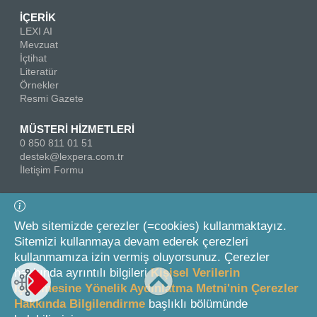
İÇERİK
LEXI AI
Mevzuat
İçtihat
Literatür
Örnekler
Resmi Gazete
MÜSTERİ HİZMETLERİ
0 850 811 01 51
destek@lexpera.com.tr
İletişim Formu
Bizi Takip Edin
Web sitemizde çerezler (=cookies) kullanmaktayız.
Sitemizi kullanmaya devam ederek çerezleri
kullanmamıza izin vermiş oluyorsunuz. Çerezler
hakkında ayrıntılı bilgileri
Kişisel Verilerin
İşlenmesine Yönelik Aydınlatma Metni'nin Çerezler
Hakkında Bilgilendirme
başlıklı bölümünde
© 2026 On İki Levha Yayıncılık A.Ş.