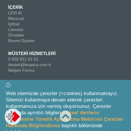
İÇERİK
LEXI AI
Mevzuat
İçtihat
Literatür
Örnekler
Resmi Gazete
MÜSTERİ HİZMETLERİ
0 850 811 01 51
destek@lexpera.com.tr
İletişim Formu
Bizi Takip Edin
Web sitemizde çerezler (=cookies) kullanmaktayız.
Sitemizi kullanmaya devam ederek çerezleri
kullanmamıza izin vermiş oluyorsunuz. Çerezler
hakkında ayrıntılı bilgileri
Kişisel Verilerin
İşlenmesine Yönelik Aydınlatma Metni'nin Çerezler
Hakkında Bilgilendirme
başlıklı bölümünde
© 2026 On İki Levha Yayıncılık A.Ş.