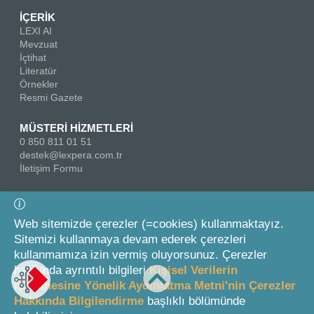
İÇERİK
LEXI AI
Mevzuat
İçtihat
Literatür
Örnekler
Resmi Gazete
MÜSTERİ HİZMETLERİ
0 850 811 01 51
destek@lexpera.com.tr
İletişim Formu
Bizi Takip Edin
Web sitemizde çerezler (=cookies) kullanmaktayız.
Sitemizi kullanmaya devam ederek çerezleri
kullanmamıza izin vermiş oluyorsunuz. Çerezler
hakkında ayrıntılı bilgileri
Kişisel Verilerin
İşlenmesine Yönelik Aydınlatma Metni'nin Çerezler
Hakkında Bilgilendirme
başlıklı bölümünde
© 2026 On İki Levha Yayıncılık A.Ş.