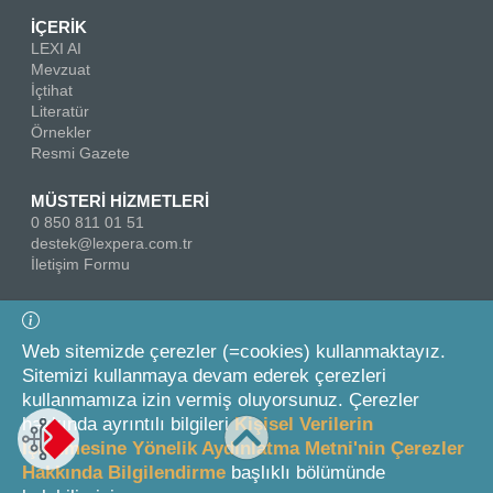
İÇERİK
LEXI AI
Mevzuat
İçtihat
Literatür
Örnekler
Resmi Gazete
MÜSTERİ HİZMETLERİ
0 850 811 01 51
destek@lexpera.com.tr
İletişim Formu
Bizi Takip Edin
Web sitemizde çerezler (=cookies) kullanmaktayız.
Sitemizi kullanmaya devam ederek çerezleri
kullanmamıza izin vermiş oluyorsunuz. Çerezler
hakkında ayrıntılı bilgileri
Kişisel Verilerin
İşlenmesine Yönelik Aydınlatma Metni'nin Çerezler
Hakkında Bilgilendirme
başlıklı bölümünde
© 2026 On İki Levha Yayıncılık A.Ş.