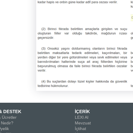
& DESTEK
İÇERİK
 Ücretler
LEXI AI
Nedir?
Mevzuat
yelik
İçtihat