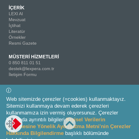
İÇERİK
LEXI AI
Mevzuat
İçtihat
Literatür
Örnekler
Resmi Gazete
MÜSTERİ HİZMETLERİ
0 850 811 01 51
destek@lexpera.com.tr
İletişim Formu
Bizi Takip Edin
Web sitemizde çerezler (=cookies) kullanmaktayız.
Sitemizi kullanmaya devam ederek çerezleri
kullanmamıza izin vermiş oluyorsunuz. Çerezler
hakkında ayrıntılı bilgileri
Kişisel Verilerin
İşlenmesine Yönelik Aydınlatma Metni'nin Çerezler
Hakkında Bilgilendirme
başlıklı bölümünde
© 2026 On İki Levha Yayıncılık A.Ş.