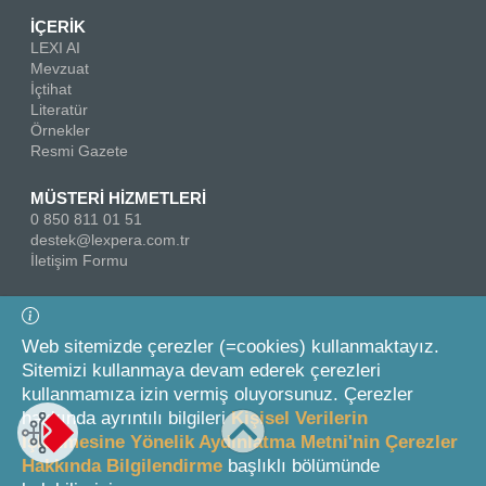
İÇERİK
LEXI AI
Mevzuat
İçtihat
Literatür
Örnekler
Resmi Gazete
MÜSTERİ HİZMETLERİ
0 850 811 01 51
destek@lexpera.com.tr
İletişim Formu
Bizi Takip Edin
Web sitemizde çerezler (=cookies) kullanmaktayız.
Sitemizi kullanmaya devam ederek çerezleri
kullanmamıza izin vermiş oluyorsunuz. Çerezler
hakkında ayrıntılı bilgileri
Kişisel Verilerin
İşlenmesine Yönelik Aydınlatma Metni'nin Çerezler
Hakkında Bilgilendirme
başlıklı bölümünde
© 2026 On İki Levha Yayıncılık A.Ş.