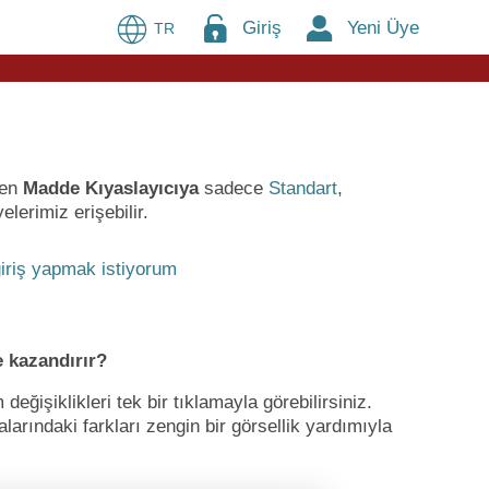
Giriş
Yeni Üye
TR
ren
Madde Kıyaslayıcıya
sadece
Standart
,
lerimiz erişebilir.
iriş yapmak istiyorum
 kazandırır?
ğişiklikleri tek bir tıklamayla görebilirsiniz.
larındaki farkları zengin bir görsellik yardımıyla