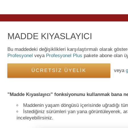
MADDE KIYASLAYICI
Bu maddedeki değişiklikleri karşılaştırmalı olarak göste
Profesyonel
veya
Profesyonel Plus
pakete abone olan üye
ÜCRETSİZ ÜYELİK
veya
g
"Madde Kıyaslayıcı" fonksiyonunu kullanmak bana ne
Maddenin yaşam döngüsü içerisinde uğradığı tüm de
İstediğiniz sürümleri yan yana görüntüleyerek, ara
inceleyebilirsiniz.