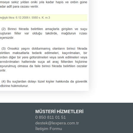
MÜSTERİ HİZMETLERİ
0 850 811 01 51
destek@lexpera.com.tr
İletişim Formu