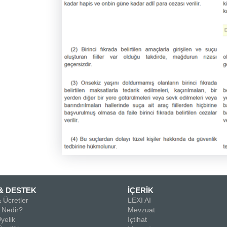
& DESTEK
İÇERİK
 Ücretler
LEXI AI
Nedir?
Mevzuat
yelik
İçtihat