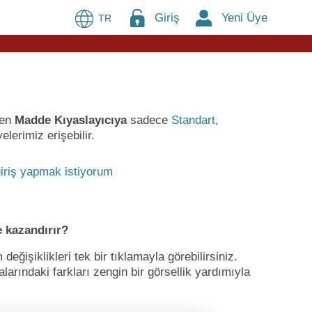
Giriş
Yeni Üye
TR
ren
Madde Kıyaslayıcıya
sadece
Standart
,
lerimiz erişebilir.
iriş yapmak istiyorum
 kazandırır?
ğişiklikleri tek bir tıklamayla görebilirsiniz.
larındaki farkları zengin bir görsellik yardımıyla