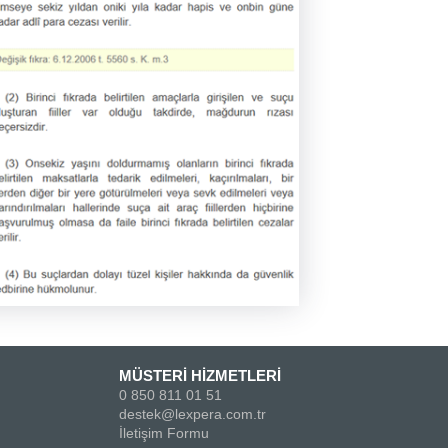
MÜSTERİ HİZMETLERİ
0 850 811 01 51
destek@lexpera.com.tr
İletişim Formu