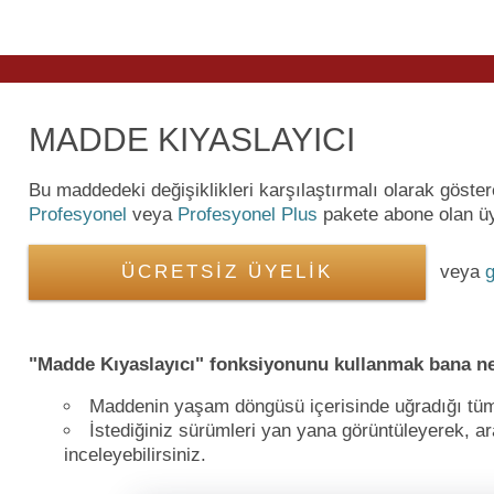
MADDE KIYASLAYICI
Bu maddedeki değişiklikleri karşılaştırmalı olarak göste
Profesyonel
veya
Profesyonel Plus
pakete abone olan üye
ÜCRETSİZ ÜYELİK
veya
g
"Madde Kıyaslayıcı" fonksiyonunu kullanmak bana ne
Maddenin yaşam döngüsü içerisinde uğradığı tüm de
İstediğiniz sürümleri yan yana görüntüleyerek, ara
inceleyebilirsiniz.