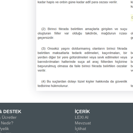
& DESTEK
İÇERİK
 Ücretler
LEXI AI
Nedir?
Mevzuat
yelik
İçtihat