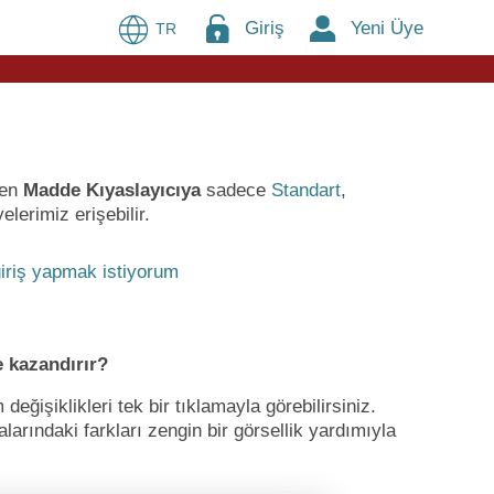
Giriş
Yeni Üye
TR
ren
Madde Kıyaslayıcıya
sadece
Standart
,
lerimiz erişebilir.
iriş yapmak istiyorum
 kazandırır?
ğişiklikleri tek bir tıklamayla görebilirsiniz.
larındaki farkları zengin bir görsellik yardımıyla