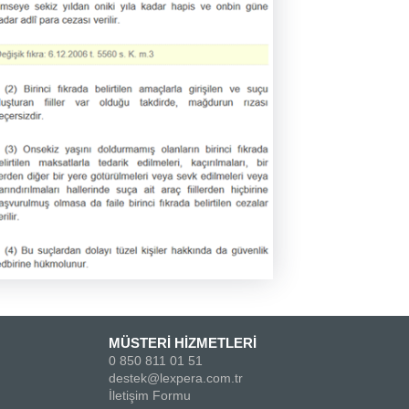
MÜSTERİ HİZMETLERİ
0 850 811 01 51
destek@lexpera.com.tr
İletişim Formu