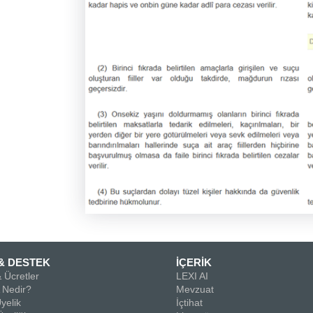
& DESTEK
İÇERİK
 Ücretler
LEXI AI
Nedir?
Mevzuat
yelik
İçtihat