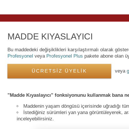
MADDE KIYASLAYICI
Bu maddedeki değişiklikleri karşılaştırmalı olarak göste
Profesyonel
veya
Profesyonel Plus
pakete abone olan üye
ÜCRETSİZ ÜYELİK
veya
g
"Madde Kıyaslayıcı" fonksiyonunu kullanmak bana ne
Maddenin yaşam döngüsü içerisinde uğradığı tüm de
İstediğiniz sürümleri yan yana görüntüleyerek, ara
inceleyebilirsiniz.