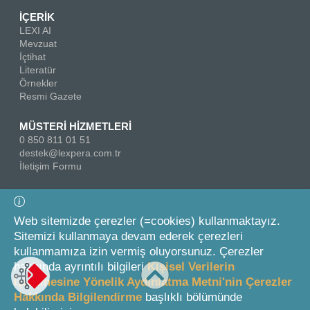
İÇERİK
LEXI AI
Mevzuat
İçtihat
Literatür
Örnekler
Resmi Gazete
MÜSTERİ HİZMETLERİ
0 850 811 01 51
destek@lexpera.com.tr
İletişim Formu
Bizi Takip Edin
Web sitemizde çerezler (=cookies) kullanmaktayız.
Sitemizi kullanmaya devam ederek çerezleri
kullanmamıza izin vermiş oluyorsunuz. Çerezler
hakkında ayrıntılı bilgileri
Kişisel Verilerin
İşlenmesine Yönelik Aydınlatma Metni'nin Çerezler
Hakkında Bilgilendirme
başlıklı bölümünde
© 2026 On İki Levha Yayıncılık A.Ş.