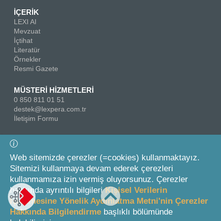
İÇERİK
LEXI AI
Mevzuat
İçtihat
Literatür
Örnekler
Resmi Gazete
MÜSTERİ HİZMETLERİ
0 850 811 01 51
destek@lexpera.com.tr
İletişim Formu
Bizi Takip Edin
Web sitemizde çerezler (=cookies) kullanmaktayız.
Sitemizi kullanmaya devam ederek çerezleri
kullanmamıza izin vermiş oluyorsunuz. Çerezler
hakkında ayrıntılı bilgileri
Kişisel Verilerin
İşlenmesine Yönelik Aydınlatma Metni'nin Çerezler
Hakkında Bilgilendirme
başlıklı bölümünde
© 2026 On İki Levha Yayıncılık A.Ş.