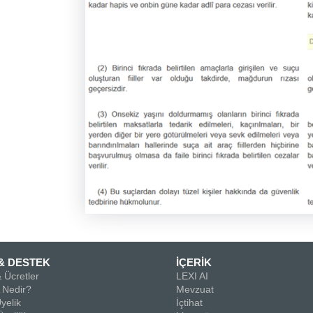
& DESTEK
İÇERİK
 Ücretler
LEXI AI
Nedir?
Mevzuat
yelik
İçtihat