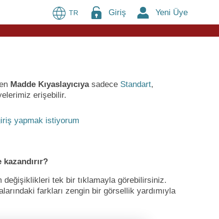
Giriş
Yeni Üye
TR
ren
Madde Kıyaslayıcıya
sadece
Standart
,
lerimiz erişebilir.
iriş yapmak istiyorum
 kazandırır?
ğişiklikleri tek bir tıklamayla görebilirsiniz.
larındaki farkları zengin bir görsellik yardımıyla