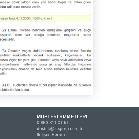
MÜSTERİ HİZMETLERİ
0 850 811 01 51
destek@lexpera.com.tr
İletişim Formu