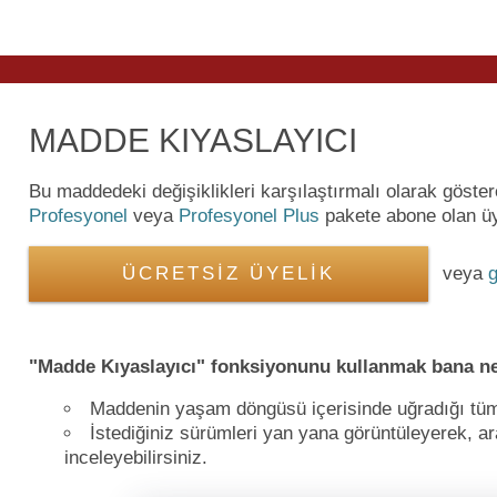
MADDE KIYASLAYICI
Bu maddedeki değişiklikleri karşılaştırmalı olarak göste
Profesyonel
veya
Profesyonel Plus
pakete abone olan üye
ÜCRETSİZ ÜYELİK
veya
g
"Madde Kıyaslayıcı" fonksiyonunu kullanmak bana ne
Maddenin yaşam döngüsü içerisinde uğradığı tüm de
İstediğiniz sürümleri yan yana görüntüleyerek, ara
inceleyebilirsiniz.