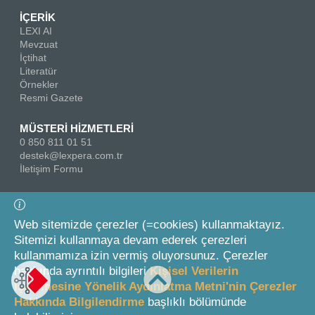
İÇERİK
LEXI AI
Mevzuat
İçtihat
Literatür
Örnekler
Resmi Gazete
MÜSTERİ HİZMETLERİ
0 850 811 01 51
destek@lexpera.com.tr
İletişim Formu
Bizi Takip Edin
Web sitemizde çerezler (=cookies) kullanmaktayız.
Sitemizi kullanmaya devam ederek çerezleri
kullanmamıza izin vermiş oluyorsunuz. Çerezler
hakkında ayrıntılı bilgileri
Kişisel Verilerin
İşlenmesine Yönelik Aydınlatma Metni'nin Çerezler
Hakkında Bilgilendirme
başlıklı bölümünde
© 2026 On İki Levha Yayıncılık A.Ş.