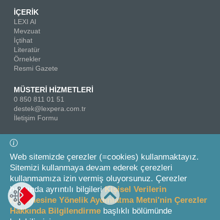
İÇERİK
LEXI AI
Mevzuat
İçtihat
Literatür
Örnekler
Resmi Gazete
MÜSTERİ HİZMETLERİ
0 850 811 01 51
destek@lexpera.com.tr
İletişim Formu
Bizi Takip Edin
Web sitemizde çerezler (=cookies) kullanmaktayız.
Sitemizi kullanmaya devam ederek çerezleri
kullanmamıza izin vermiş oluyorsunuz. Çerezler
hakkında ayrıntılı bilgileri
Kişisel Verilerin
İşlenmesine Yönelik Aydınlatma Metni'nin Çerezler
Hakkında Bilgilendirme
başlıklı bölümünde
© 2026 On İki Levha Yayıncılık A.Ş.