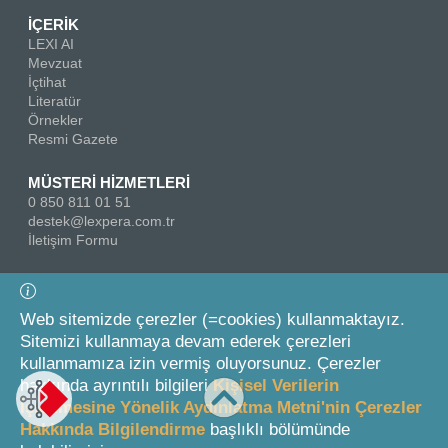
İÇERİK
LEXI AI
Mevzuat
İçtihat
Literatür
Örnekler
Resmi Gazete
MÜSTERİ HİZMETLERİ
0 850 811 01 51
destek@lexpera.com.tr
İletişim Formu
Bizi Takip Edin
Web sitemizde çerezler (=cookies) kullanmaktayız.
Sitemizi kullanmaya devam ederek çerezleri
kullanmamıza izin vermiş oluyorsunuz. Çerezler
hakkında ayrıntılı bilgileri
Kişisel Verilerin
İşlenmesine Yönelik Aydınlatma Metni'nin Çerezler
Hakkında Bilgilendirme
başlıklı bölümünde
© 2026 On İki Levha Yayıncılık A.Ş.