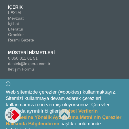
İÇERİK
LEXI AI
Mevzuat
İçtihat
Literatür
Örnekler
Resmi Gazete
MÜSTERİ HİZMETLERİ
0 850 811 01 51
destek@lexpera.com.tr
İletişim Formu
Bizi Takip Edin
Web sitemizde çerezler (=cookies) kullanmaktayız.
Sitemizi kullanmaya devam ederek çerezleri
kullanmamıza izin vermiş oluyorsunuz. Çerezler
hakkında ayrıntılı bilgileri
Kişisel Verilerin
İşlenmesine Yönelik Aydınlatma Metni'nin Çerezler
Hakkında Bilgilendirme
başlıklı bölümünde
© 2026 On İki Levha Yayıncılık A.Ş.