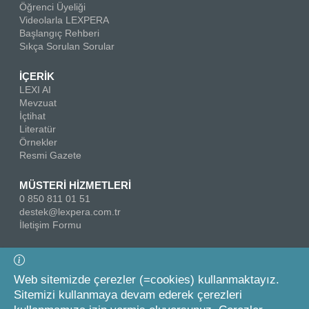
Öğrenci Üyeliği
Videolarla LEXPERA
Başlangıç Rehberi
Sıkça Sorulan Sorular
İÇERİK
LEXI AI
Mevzuat
İçtihat
Literatür
Örnekler
Resmi Gazete
MÜSTERİ HİZMETLERİ
0 850 811 01 51
destek@lexpera.com.tr
İletişim Formu
Bizi Takip Edin
Web sitemizde çerezler (=cookies) kullanmaktayız.
Sitemizi kullanmaya devam ederek çerezleri