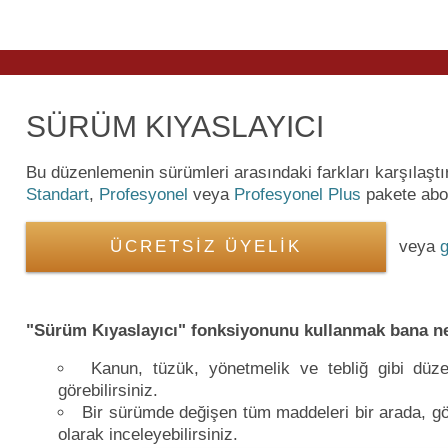
SÜRÜM KIYASLAYICI
Bu düzenlemenin sürümleri arasındaki farkları karşılaşt
Standart
,
Profesyonel
veya
Profesyonel Plus
pakete abon
ÜCRETSİZ ÜYELİK
veya
g
"Sürüm Kıyaslayıcı" fonksiyonunu kullanmak bana ne
Kanun, tüzük, yönetmelik ve tebliğ gibi düzen
görebilirsiniz.
Bir sürümde değişen tüm maddeleri bir arada, gör
olarak inceleyebilirsiniz.