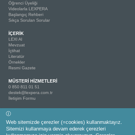
Öğrenci Üyeliği
Videolarla LEXPERA
Başlangıç Rehberi
Sıkça Sorulan Sorular
İÇERİK
LEXI AI
Mevzuat
İçtihat
Literatür
Örnekler
Resmi Gazete
MÜSTERİ HİZMETLERİ
0 850 811 01 51
destek@lexpera.com.tr
İletişim Formu
Bizi Takip Edin
Web sitemizde çerezler (=cookies) kullanmaktayız.
Sitemizi kullanmaya devam ederek çerezleri