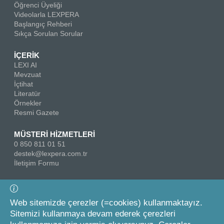
Öğrenci Üyeliği
Videolarla LEXPERA
Başlangıç Rehberi
Sıkça Sorulan Sorular
İÇERİK
LEXI AI
Mevzuat
İçtihat
Literatür
Örnekler
Resmi Gazete
MÜSTERİ HİZMETLERİ
0 850 811 01 51
destek@lexpera.com.tr
İletişim Formu
Bizi Takip Edin
Web sitemizde çerezler (=cookies) kullanmaktayız.
Sitemizi kullanmaya devam ederek çerezleri