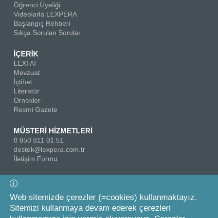
Öğrenci Üyeliği
Videolarla LEXPERA
Başlangıç Rehberi
Sıkça Sorulan Sorular
İÇERİK
LEXI AI
Mevzuat
İçtihat
Literatür
Örnekler
Resmi Gazete
MÜSTERİ HİZMETLERİ
0 850 811 01 51
destek@lexpera.com.tr
İletişim Formu
Bizi Takip Edin
Web sitemizde çerezler (=cookies) kullanmaktayız.
Sitemizi kullanmaya devam ederek çerezleri