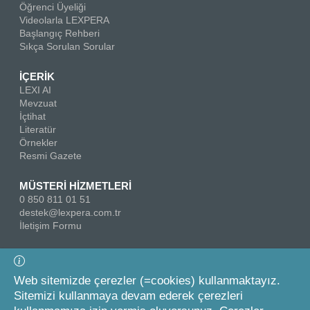
Öğrenci Üyeliği
Videolarla LEXPERA
Başlangıç Rehberi
Sıkça Sorulan Sorular
İÇERİK
LEXI AI
Mevzuat
İçtihat
Literatür
Örnekler
Resmi Gazete
MÜSTERİ HİZMETLERİ
0 850 811 01 51
destek@lexpera.com.tr
İletişim Formu
Bizi Takip Edin
Web sitemizde çerezler (=cookies) kullanmaktayız.
Sitemizi kullanmaya devam ederek çerezleri