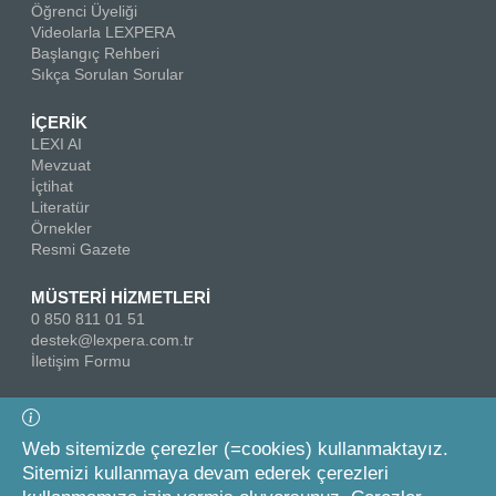
Öğrenci Üyeliği
Videolarla LEXPERA
Başlangıç Rehberi
Sıkça Sorulan Sorular
İÇERİK
LEXI AI
Mevzuat
İçtihat
Literatür
Örnekler
Resmi Gazete
MÜSTERİ HİZMETLERİ
0 850 811 01 51
destek@lexpera.com.tr
İletişim Formu
Bizi Takip Edin
Web sitemizde çerezler (=cookies) kullanmaktayız.
Sitemizi kullanmaya devam ederek çerezleri