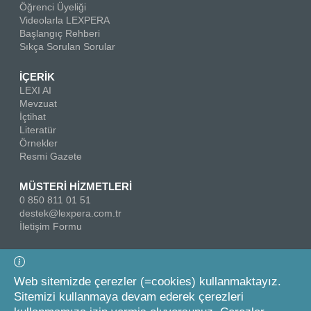
Öğrenci Üyeliği
Videolarla LEXPERA
Başlangıç Rehberi
Sıkça Sorulan Sorular
İÇERİK
LEXI AI
Mevzuat
İçtihat
Literatür
Örnekler
Resmi Gazete
MÜSTERİ HİZMETLERİ
0 850 811 01 51
destek@lexpera.com.tr
İletişim Formu
Bizi Takip Edin
Web sitemizde çerezler (=cookies) kullanmaktayız.
Sitemizi kullanmaya devam ederek çerezleri