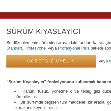
SÜRÜM KIYASLAYICI
Bu düzenlemenin sürümleri arasındaki farkları karşılaşt
Standart
,
Profesyonel
veya
Profesyonel Plus
pakete abon
ÜCRETSİZ ÜYELİK
veya
g
"Sürüm Kıyaslayıcı" fonksiyonunu kullanmak bana ne
Kanun, tüzük, yönetmelik ve tebliğ gibi düzen
görebilirsiniz.
Bir sürümde değişen tüm maddeleri bir arada, gör
olarak inceleyebilirsiniz.