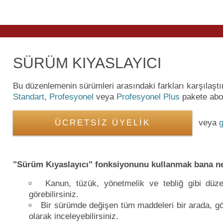
SÜRÜM KIYASLAYICI
Bu düzenlemenin sürümleri arasındaki farkları karşılaşt
Standart
,
Profesyonel
veya
Profesyonel Plus
pakete abon
ÜCRETSİZ ÜYELİK
veya
g
"Sürüm Kıyaslayıcı" fonksiyonunu kullanmak bana ne
Kanun, tüzük, yönetmelik ve tebliğ gibi düzen
görebilirsiniz.
Bir sürümde değişen tüm maddeleri bir arada, gör
olarak inceleyebilirsiniz.