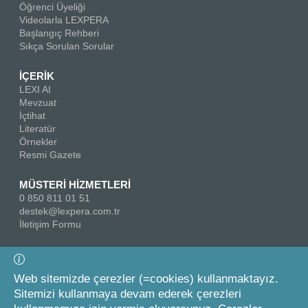
Öğrenci Üyeliği
Videolarla LEXPERA
Başlangıç Rehberi
Sıkça Sorulan Sorular
İÇERİK
LEXI AI
Mevzuat
İçtihat
Literatür
Örnekler
Resmi Gazete
MÜSTERİ HİZMETLERİ
0 850 811 01 51
destek@lexpera.com.tr
İletişim Formu
Bizi Takip Edin
Web sitemizde çerezler (=cookies) kullanmaktayız.
Sitemizi kullanmaya devam ederek çerezleri