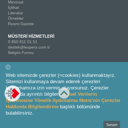
Mevzuat
İçtihat
Literatür
Örnekler
Resmi Gazete
MÜSTERİ HİZMETLERİ
0 850 811 01 51
destek@lexpera.com.tr
İletişim Formu
Bizi Takip Edin
Web sitemizde çerezler (=cookies) kullanmaktayız.
Sitemizi kullanmaya devam ederek çerezleri
kullanmamıza izin vermiş oluyorsunuz. Çerezler
hakkında ayrıntılı bilgileri
Kişisel Verilerin
İşlenmesine Yönelik Aydınlatma Metni'nin Çerezler
Hakkında Bilgilendirme
başlıklı bölümünde
© 2026 On İki Levha Yayıncılık A.Ş.
bulabilirsiniz.
Tamam