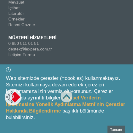
Mevzuat
İçtihat
Literatür
Örnekler
Resmi Gazete
MÜSTERİ HİZMETLERİ
0 850 811 01 51
destek@lexpera.com.tr
İletişim Formu
Bizi Takip Edin
Web sitemizde çerezler (=cookies) kullanmaktayız.
Sitemizi kullanmaya devam ederek çerezleri
kullanmamıza izin vermiş oluyorsunuz. Çerezler
hakkında ayrıntılı bilgileri
Kişisel Verilerin
İşlenmesine Yönelik Aydınlatma Metni'nin Çerezler
Hakkında Bilgilendirme
başlıklı bölümünde
© 2026 On İki Levha Yayıncılık A.Ş.
bulabilirsiniz.
Tamam