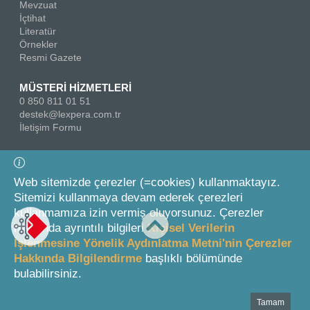
Mevzuat
İçtihat
Literatür
Örnekler
Resmi Gazete
MÜSTERİ HİZMETLERİ
0 850 811 01 51
destek@lexpera.com.tr
İletişim Formu
Bizi Takip Edin
Web sitemizde çerezler (=cookies) kullanmaktayız.
Sitemizi kullanmaya devam ederek çerezleri
kullanmamıza izin vermiş oluyorsunuz. Çerezler
hakkında ayrıntılı bilgileri
Kişisel Verilerin
İşlenmesine Yönelik Aydınlatma Metni'nin Çerezler
Hakkında Bilgilendirme
başlıklı bölümünde
© 2026 On İki Levha Yayıncılık A.Ş.
bulabilirsiniz.
Tamam