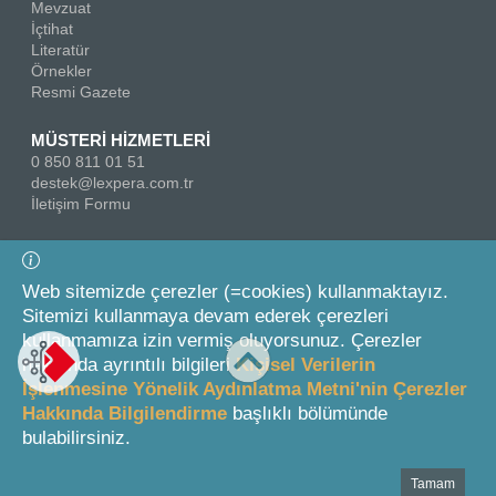
Mevzuat
İçtihat
Literatür
Örnekler
Resmi Gazete
MÜSTERİ HİZMETLERİ
0 850 811 01 51
destek@lexpera.com.tr
İletişim Formu
Bizi Takip Edin
Web sitemizde çerezler (=cookies) kullanmaktayız.
Sitemizi kullanmaya devam ederek çerezleri
kullanmamıza izin vermiş oluyorsunuz. Çerezler
hakkında ayrıntılı bilgileri
Kişisel Verilerin
İşlenmesine Yönelik Aydınlatma Metni'nin Çerezler
Hakkında Bilgilendirme
başlıklı bölümünde
© 2026 On İki Levha Yayıncılık A.Ş.
bulabilirsiniz.
Tamam