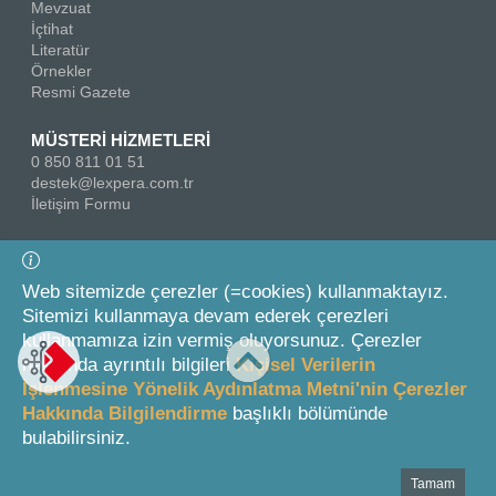
Mevzuat
İçtihat
Literatür
Örnekler
Resmi Gazete
MÜSTERİ HİZMETLERİ
0 850 811 01 51
destek@lexpera.com.tr
İletişim Formu
Bizi Takip Edin
Web sitemizde çerezler (=cookies) kullanmaktayız.
Sitemizi kullanmaya devam ederek çerezleri
kullanmamıza izin vermiş oluyorsunuz. Çerezler
hakkında ayrıntılı bilgileri
Kişisel Verilerin
İşlenmesine Yönelik Aydınlatma Metni'nin Çerezler
Hakkında Bilgilendirme
başlıklı bölümünde
© 2026 On İki Levha Yayıncılık A.Ş.
bulabilirsiniz.
Tamam